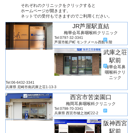
それぞれのクリニックをクリックすると
ホームページが開きます。
ネットでの受付もできますのでご利用ください。
JR芦屋駅直結
梅華会耳鼻咽喉科
クリニック
Tel:0797-32-3341
P
芦屋市船戸町
モンテメール西館６階
武庫之荘
駅前
P
梅華会耳鼻
咽喉科
クリ
ニック
Tel:06-6432-3341
兵庫県
尼崎市南武庫之荘
1-13-3
西宮市苦楽園口
梅岡耳鼻咽喉科
クリニック
Tel:0798-70-3341
P
兵庫県
西宮市樋之池町
22-2
阪神西宮
駅前