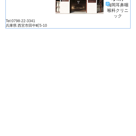
P
梅岡耳鼻咽
喉科
クリニ
ック
Tel:0798-22-3341
兵庫県
西宮市田中町
5-10